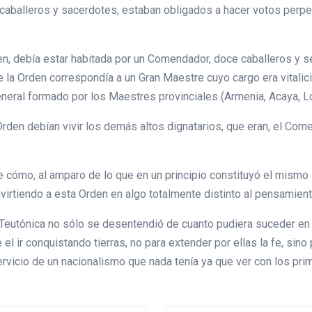
aballeros y sacerdotes, estaban obligados a hacer votos perpet
rden, debía estar habitada por un Comendador, doce caballeros y
 la Orden correspondía a un Gran Maestre cuyo cargo era vitalici
eral formado por los Maestres provinciales (Armenia, Acaya, Lom
den debían vivir los demás altos dignatarios, que eran, el Comen
de cómo, al amparo de lo que en un principio constituyó el mismo
onvirtiendo a esta Orden en algo totalmente distinto al pensamie
n Teutónica no sólo se desentendió de cuanto pudiera suceder en
ue el ir conquistando tierras, no para extender por ellas la fe, s
servicio de un nacionalismo que nada tenía ya que ver con los pri