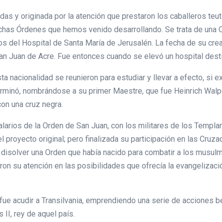
adas y originada por la atención que prestaron los caballeros t
dichas Órdenes que hemos venido desarrollando. Se trata de una O
 del Hospital de Santa María de Jerusalén. La fecha de su creaci
San Juan de Acre. Fue entonces cuando se elevó un hospital dest
ta nacionalidad se reunieron para estudiar y llevar a efecto, si e
erminó, nombrándose a su primer Maestre, que fue Heinrich Walpo
on una cruz negra.
alarios de la Orden de San Juan, con los militares de los Templa
el proyecto original; pero finalizada su participación en las Cruz
de disolver una Orden que había nacido para combatir a los musulm
aron su atención en las posibilidades que ofrecía la evangelizació
n fue acudir a Transilvania, emprendiendo una serie de acciones b
II, rey de aquel país.