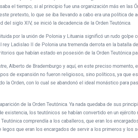
saba el tiempo; si al principio fue una organización más en las 
 este pretexto, lo que se iba llevando a cabo era una política de
 del siglo XIV, se inició la decadencia de la Orden Teutónica.
tituida por la unión de Polonia y Lituania significó un rudo golpe
al rey Ladislao II de Polonia una tremenda derrota en la batalla 
erritorios que habían estado en posesión de la Orden Teutónica p
stre, Alberto de Brademburgo y aquí, en este preciso momento, e
os de expansión no fueron religiosos, sino políticos, ya que e
do la Orden, con lo cual se abandonó el ideal monástico para pa
saparición de la Orden Teutónica. Ya nada quedaba de sus princip
e existencia, los teutónicos se habían convertido en un ejército 
n Teutónica comprendía a los caballeros, que eran los encargados
 de legos que eran los encargados de servir a los primeros y los 