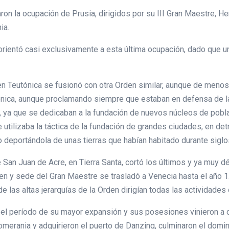
aron la ocupación de Prusia, dirigidos por su III Gran Maestre, He
ia.
orientó casi exclusivamente a esta última ocupación, dado que u
n Teutónica se fusionó con otra Orden similar, aunque de menos
ica, aunque proclamando siempre que estaban en defensa de la fe
, ya que se dedicaban a la fundación de nuevos núcleos de pobl
tilizaba la táctica de la fundación de grandes ciudades, en detr
eportándola de unas tierras que habían habitado durante siglos 
 de San Juan de Acre, en Tierra Santa, cortó los últimos y ya muy 
rden y sede del Gran Maestre se trasladó a Venecia hasta el año 1
 las altas jerarquías de la Orden dirigían todas las actividades
zó el período de su mayor expansión y sus posesiones vinieron a
omerania y adquirieron el puerto de Danzing, culminaron el domin