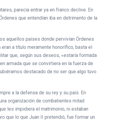
ares, parecía entrar ya en franco declive. En
 Órdenes que entendían iba en detrimento de la
odos aquellos países donde pervivían Órdenes
eran a título meramente honorífico, basta el
 Militar que, según sus deseos, «estaría formada
en armada que se convirtiera en la fuerza de
a hubiéramos destacado de no ser que algo tuvo
empre a la defensa de su rey y su país. En
r una organización de combatientes mitad
e les impidiera el matrimonio, ni estaban
aro que lo que Juan II pretendió, fue formar un