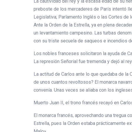
La cautividad del rey y la escasa edad de su he
preboste de los mercaderes de París intentó ll
Legislativa; Parlamento Inglés o las Cortes de l
Ante la Orden de la Estrella, ya en plena deca
un levantamiento campesino. Las turbas denomina
con su triste secuela de saqueos e incendios de
Los nobles franceses solicitaron la ayuda de Car
La represión Señorial fue tremenda y dejó al rey
La actitud de Carlos ante lo que quedaba de la O
de unos cuantos revoltosos? El monarca navarro 
convenía. Unas veces se aliaba con los ingleses
Muerto Juan II, el trono francés recayó en Carlos
El monarca francés, aprovechando una tregua con 
Estrella, pues la Orden estaba prácticamente ext
Malo».