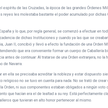
l espíritu de las Cruzadas, la época de las grandes Órdenes Milit
a los reyes les molestaba bastante el poder acumulado por dichas
 España y lo que, por regla general, se comenzó a efectuar en t
cadencia de dichas Instituciones y cuando ya las que se creaban 
cia, Juan II, concibió y llevó a efecto la fundación de una Orden
ntendiendo que era conveniente formar un cuerpo de Caballería bi
ia antes de continuar: Al tratarse de una Orden extranjera, no l
no de Navarra.
sar en ella se precisaba acreditar la nobleza y estar dispuesto si
o religioso no se tuvo en cuenta para nada. No se trató de crea
a Orden, ni sus componentes estaban obligados a ningún voto qu
ento que hacían era el de lealtad a su rey. Está perfectamente cl
alleros que tuvieran en alto honor pertenecer al mismo.