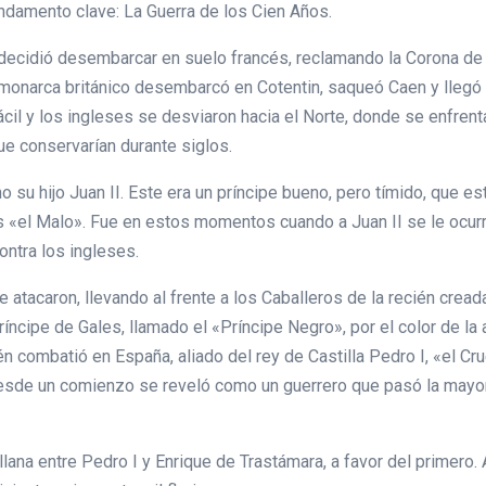
undamento clave: La Guerra de los Cien Años.
decidió desembarcar en suelo francés, reclamando la Corona de di
onarca británico desembarcó en Cotentin, saqueó Caen y llegó 
ácil y los ingleses se desviaron hacia el Norte, donde se enfrenta
ue conservarían durante siglos.
no su hijo Juan II. Este era un príncipe bueno, pero tímido, que e
«el Malo». Fue en estos momentos cuando a Juan II se le ocurri
contra los ingleses.
e atacaron, llevando al frente a los Caballeros de la recién crea
l Príncipe de Gales, llamado el «Príncipe Negro», por el color de 
combatió en España, aliado del rey de Castilla Pedro I, «el Cruel
 Desde un comienzo se reveló como un guerrero que pasó la mayor
tellana entre Pedro I y Enrique de Trastámara, a favor del primero.