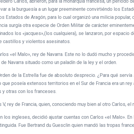
redero Carlos, abrieron, para la monarquía francesa, un periodo 
evar a la burguesía a un lugar preeminente convirtiéndo los Es
os Estados de Aragón, para lo cual organizó una milicia popular,
dencia surgía otra especie de Orden Militar de carácter eminen
dos los «jacques»,(los cualquiera), se lanzaron, por espacio de 
 castillos y violentos asesinatos.
los «el Malo», rey de Navarra. Este no lo dudó mucho y procedió 
 de Navarra situado como un paladín de la ley y el orden.
rden de la Estrella fue de absoluto desprecio. ¿Para qué servía 
que poseía extensos territorios en el Sur de Francia era un rey
 y otras con los franceses.
 V, rey de Francia, quien, conociendo muy bien al otro Carlos, el 
los ingleses, decidió ajustar cuentas con Carlos «el Malo». En la
inguida. Fue Bertrand du Guesclin quien mandó las tropas frances