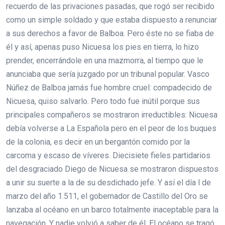
recuerdo de las privaciones pasadas, que rogó ser recibido
como un simple soldado y que estaba dispuesto a renunciar
a sus derechos a favor de Balboa. Pero éste no se fiaba de
él y así, apenas puso Nicuesa los pies en tierra, lo hizo
prender, encerrándole en una mazmorra, al tiempo que le
anunciaba que sería juzgado por un tribunal popular. Vasco
Núñez de Balboa jamás fue hombre cruel: compadecido de
Nicuesa, quiso salvarlo. Pero todo fue inútil porque sus
principales compañeros se mostraron irreductibles: Nicuesa
debía volverse a La Española pero en el peor de los buques
de la colonia, es decir en un bergantón comido por la
carcoma y escaso de víveres. Diecisiete fieles partidarios
del desgraciado Diego de Nicuesa se mostraron dispuestos
a unir su suerte a la de su desdichado jefe. Y así el día l de
marzo del año 1.511, el gobernador de Castillo del Oro se
lanzaba al océano en un barco totalmente inaceptable para la
navegación. Y nadie volvió a saber de él. El océano se tragó