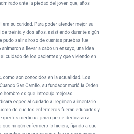
admirado ante la piedad del joven que, años
l era su caridad. Para poder atender mejor su
de treinta y dos años, asistiendo durante algún
ue pudo salir airoso de cuantas pruebas fue
 animaron a llevar a cabo un ensayo, una idea
 el cuidado de los pacientes y que viviendo en
, como son conocidos en la actualidad. Los
 Cuando San Camilo, su fundador murió la Orden
te hombre es que introdujo mejoras
dicara especial cuidado al régimen alimentario
simismo de que los enfermeros fueran educados y
e expertos médicos, para que se dedicaran a
ó que ningún enfermero lo hiciera, fijando a que
e cumplieran rigurosamente las prescripciones