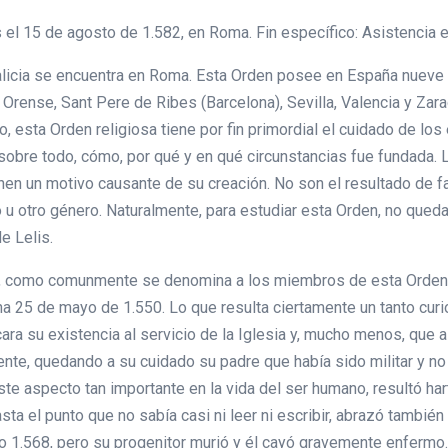
 el 15 de agosto de 1.582, en Roma. Fin específico: Asistencia es
alicia se encuentra en Roma. Esta Orden posee en España nueve 
, Orense, Sant Pere de Ribes (Barcelona), Sevilla, Valencia y Zar
esta Orden religiosa tiene por fin primordial el cuidado de los
, sobre todo, cómo, por qué y en qué circunstancias fue fundada.
enen un motivo causante de su creación. No son el resultado de 
 otro género. Naturalmente, para estudiar esta Orden, no queda
e Lelis.
s, como comunmente se denomina a los miembros de esta Orden, e
cha 25 de mayo de 1.550. Lo que resulta ciertamente un tanto cur
ara su existencia al servicio de la Iglesia y, mucho menos, que a
te, quedando a su cuidado su padre que había sido militar y no
este aspecto tan importante en la vida del ser humano, resultó ha
sta el punto que no sabía casi ni leer ni escribir, abrazó tambié
año 1.568, pero su progenitor murió y él cayó gravemente enfermo.