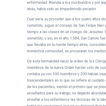
enfermedad. Atendía a los moribundos y por aqu
atrás, había sido un empedernido pecador.
Cual sería su proceder que a los cuatro años de
cometido, siguió el consejo de San Felipe Neri 
tiempo a las clases en un colegio de Jesuitas. Y
sometido, y así, en el año 1.584, San Camilo fu
que llevaba en la mente tiempo atrás, consisten
monástica comunidad, se procuraran los medios 
De esta hermandad nació la orden de los Clérig
miembros de la nueva Orden hacían voto de cuid
contaba ya con 300 miembros y 200 habían muer
trascendentales en lo que se refiere al cuidad
de los pacientes, siendo el primero que se pre
enseñados para su trabajo, no dejando absolutam
enseñar a los enfermeros las técnicas de la labo
todas las variaciones que en su dolencia iban 