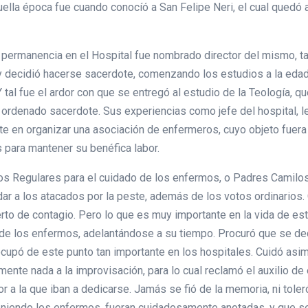
ella época fue cuando conocíó a San Felipe Neri, el cual quedó 
 permanencia en el Hospital fue nombrado director del mismo, ta
y decidió hacerse sacerdote, comenzando los estudios a la edad 
 tal fue el ardor con que se entregó al estudio de la Teología, q
e ordenado sacerdote. Sus experiencias como jefe del hospital, le
te en organizar una asociación de enfermeros, cuyo objeto fuera
para mantener su benéfica labor.
os Regulares para el cuidado de los enfermos, o Padres Camilos
ar a los atacados por la peste, además de los votos ordinarios.
to de contagio. Pero lo que es muy importante en la vida de es
o de los enfermos, adelantándose a su tiempo. Procuró que se de
ocupó de este punto tan importante en los hospitales. Cuidó a
ente nada a la improvisación, para lo cual reclamó el auxilio d
r a la que iban a dedicarse. Jamás se fió de la memoria, ni toler
teniendo los enfermos, fueran cuidadosamente anotadas, y que s