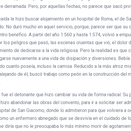
ngre derramada. Pero, por aquellas fechas, no parece que sacó p
aída le hizo buscar alojamiento en un hospital de Roma, el de S
o. No duró mucho en aquel servicio, porque, parece ser que su c
tro benéfico. A partir del año 1.560 y hasta 1.574, volvió a empuñ
 los peligros que pasó, las escenas cruentas que vió, el dolor d
iento de dedicarse a la vida religiosa. Pero la realidad es que 
garse nuevamente a una vida de disipación y diversiones. Bebía
todo cuanto poseía, incluso la camisa. Reducido a la más atroz m
alejando de él, buscó trabajo como peón en la construcción del 
.
 fue el detonante que hizo cambiar su vida de forma radical. Su 
e hizo abandonar las obras del convento, para ir a solicitar ser a
spital de San Giacomo, donde lo admitieron para que volviera a 
 como un enfermero abnegado que se desvivía en el cuidado de lo
 se diría que no le preocupaba lo más mínimo morir de agotamien