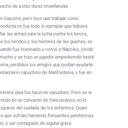
rovecho de estas duras enseñanzas.
an Giacomo, pero tuvo que trabajar como
onducta no fue todo lo ejemplar que hubiera
ar las armas para la lucha contra los turcos,
e los heridos y los horrores de las guerras, se
cuando fue licenciado y volvió a Nápoles, olvidó
 mucho y se hizo un jugador empedernido hasta
iseria, perdidos los amigos que podían ayudarle
monasterio capuchino de Manfredonia, y fue en
primera idea fue hacerse capuchino. Pero se le
dmitido en un convento de franciscanos, no lo
ocuparse del cuidado de los enfermos. Quien
s que sufrían, haciendo frecuentes penitencias.
to, o ser contagiado de alguna grave