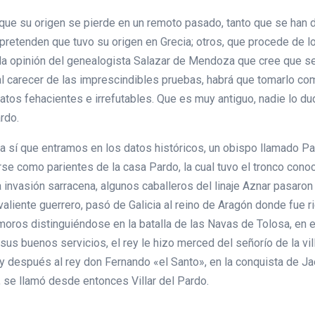
 que su origen se pierde en un remoto pasado, tanto que se han
pretenden que tuvo su origen en Grecia; otros, que procede de l
a opinión del genealogista Salazar de Mendoza que cree que se d
, al carecer de las imprescindibles pruebas, habrá que tomarlo 
os fehacientes e irrefutables. Que es muy antiguo, nadie lo dud
rdo.
 sí que entramos en los datos históricos, un obispo llamado Pard
e como parientes de la casa Pardo, la cual tuvo el tronco conocid
 invasión sarracena, algunos caballeros del linaje Aznar pasaron 
o, valiente guerrero, pasó de Galicia al reino de Aragón donde f
moros distinguiéndose en la batalla de las Navas de Tolosa, en e
s buenos servicios, el rey le hizo merced del señorío de la vill
la y después al rey don Fernando «el Santo», en la conquista de Ja
 se llamó desde entonces Villar del Pardo.