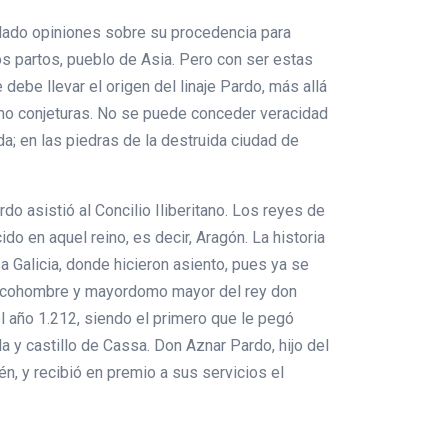
 dado opiniones sobre su procedencia para
os partos, pueblo de Asia. Pero con ser estas
ebe llevar el origen del linaje Pardo, más allá
como conjeturas. No se puede conceder veracidad
a; en las piedras de la destruida ciudad de
o asistió al Concilio Iliberitano. Los reyes de
o en aquel reino, es decir, Aragón. La historia
a Galicia, donde hicieron asiento, pues ya se
ue ricohombre y mayordomo mayor del rey don
l año 1.212, siendo el primero que le pegó
a y castillo de Cassa. Don Aznar Pardo, hijo del
én, y recibió en premio a sus servicios el