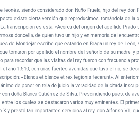
e leonés, siendo considerado don Nuño Fruela, hijo del rey don Fr
especto existe cierta versión que reproducimos, tomándola de la
 La transcripción es esta: «Acerca del origen del apellido Prado
rmosa doncella, de quien tuvo un hijo y en memoria del encuentro
qués de Mondéjar escribe que estando en Braga un rey de León, s
os que tomaron por apellido el nombre del señorío de su madre, y 
 para recordar que las visitas del rey fueron con frecuencia pro
 el año 1.510, con unas fuertes avenidas que tuvo el río, se desm
ripción: «Blanca et blance et rex legionis fecerunt». Al anterior
ánimo de poner en tela de juicio la veracidad de la citada inscr
ey con doña Blanca Gutiérrez de Silva. Prescindiendo pues, de ave
ntre los cuales se destacaron varios muy eminentes. El primero 
lo X y prestó tan importantes servicios al rey, don Alfonso VII, q