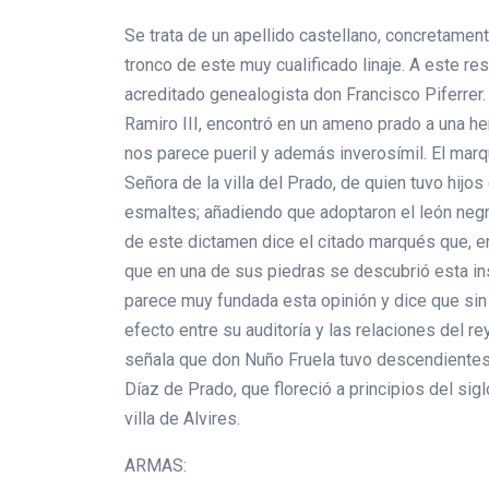
Se trata de un apellido castellano, concretament
tronco de este muy cualificado linaje. A este r
acreditado genealogista don Francisco Piferrer.
Ramiro III, encontró en un ameno prado a una he
nos parece pueril y además inverosímil. El mar
Señora de la villa del Prado, de quien tuvo hij
esmaltes; añadiendo que adoptaron el león negro
de este dictamen dice el citado marqués que, en
que en una de sus piedras se descubrió esta insc
parece muy fundada esta opinión y dice que sin 
efecto entre su auditoría y las relaciones del r
señala que don Nuño Fruela tuvo descendientes e
Díaz de Prado, que floreció a principios del sig
villa de Alvires.
ARMAS: