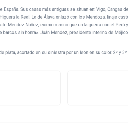
de España. Sus casas más antiguas se situan en: Vigo, Cangas de T
iguera la Real. La de Álava enlazó con los Mendoza, linaje cas
to Mendez Nuñez, eximio marino que en la guerra con el Perú y Chi
e barcos sin honra». Juán Mendez, presidente interino de Méjico
e plata, acortado en su siniestra por un león en su color. 2º y 3º