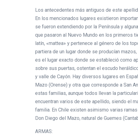
Los antecedentes más antiguos de este apellido 
En los mencionados lugares existieron importan
se fueron extendiendo por la Península y algun
que pasaron al Nuevo Mundo en los primeros tie
latín, «mattea» y pertenece al género de los t
partiera de un lugar donde se producían mazos, 
es el lugar exacto donde se estableció como ap
sobre sus puertas, ostentan el escudo heráldico
y valle de Cayón. Hay diversos lugares en Espa
Mazo (Orense) y otra que corresponde a San And
estas familias, aunque todos llevan la particul
encuentran varios de este apellido, siendo el m
familia. En Chile existen asimismo varias rama
Don Diego del Mazo, natural de Guemes (Cantabri
ARMAS: