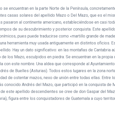
se encuentran en la parte Norte de la Península, concretamente 
tes casas solares del apellido Mazo o Del Mazo, que es el mism
as pasaron al continente americano, estableciéndose en casi tod
mpos de su descubrimiento y posterior conquista. Este apellido
oponímicos, pues puede traducirse como «martillo grande de made
una herramienta muy usada antiguamente en distintos oficios. Es
ellido. Hay un dato significativo: en las montañas de Cantabri
 de los Mazo, esculpidos en piedra. Se encuentran en la propia 
ña con este nombre. Una aldea que corresponde al Ayuntamiento d
rés de Buelles (Asturias). Todos estos lugares en la zona nort
aridad de ostentar mazos, nexo de unión entre todas ellas. Entr
ás conocido Andrés del Mazo, que participó en la conquista de M
s de este apellido descendientes se cree de don Gaspar del Ma
a), figura entre los conquistadores de Guatemala a cuyo territo