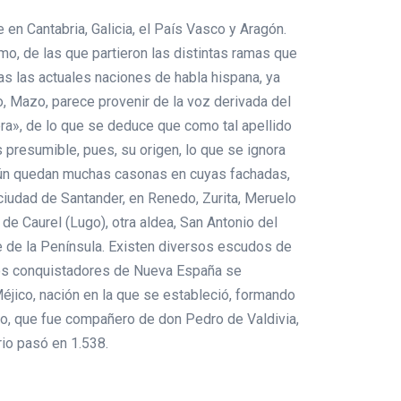
en Cantabria, Galicia, el País Vasco y Aragón.
o, de las que partieron las distintas ramas que
as las actuales naciones de habla hispana, ya
, Mazo, parece provenir de la voz derivada del
ra», de lo que se deduce que como tal apellido
 presumible, pues, su origen, lo que se ignora
a aún quedan muchas casonas en cuyas fachadas,
ciudad de Santander, en Renedo, Zurita, Meruelo
e Caurel (Lugo), otra aldea, San Antonio del
e de la Península. Existen diversos escudos de
e los conquistadores de Nueva España se
éjico, nación en la que se estableció, formando
zo, que fue compañero de don Pedro de Valdivia,
rio pasó en 1.538.