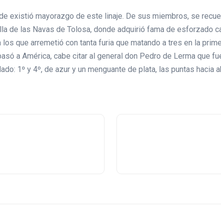
nde existió mayorazgo de este linaje. De sus miembros, se recu
lla de las Navas de Tolosa, donde adquirió fama de esforzado capi
 los que arremetió con tanta furia que matando a tres en la pri
 pasó a América, cabe citar al general don Pedro de Lerma que f
do: 1º y 4º, de azur y un menguante de plata, las puntas hacia ab