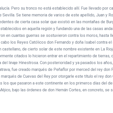
alucía. Pero su tronco no está establecido allí. Fue llevado por c
e Sevilla. Se tiene memoria de varios de este apellido, Juan y
cedentes de cierta casa solar que existió en las montañas de Burg
stablecidos en aquella región y fundando una de las casas andal
aron en cuantas guerras se sostuvieron contra los moros, hasta l
 a cabo los Reyes Católicos don Fernando y doña Isabel contra e
 castellano, de cierto solar de este nombre existente en La Rioja
rmente citados lo hicieron entrar en el repartimiento de tierras, 
a del linaje Hinestrosa. Con posterioridad y ya pasados los año
latrava, fue creado marqués de Peñaflor por merced del rey don 
fue marqués de Cuevas del Rey por otorgarle este título el rey don
 los que pasaron a este continente en los primeros días del des
 Méjico, bajo las órdenes de don Hernán Cortes, en concreto, se