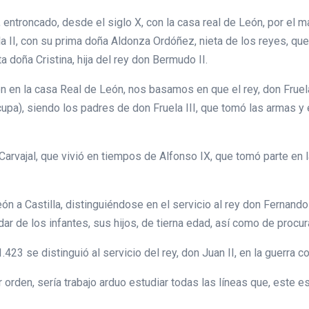
 entroncado, desde el siglo X, con la casa real de León, por el m
a II, con su prima doña Aldonza Ordóñez, nieta de los reyes, que 
a doña Cristina, hija del rey don Bermudo II.
en en la casa Real de León, nos basamos en que el rey, don Fruel
cupa), siendo los padres de don Fruela III, que tomó las armas y e
arvajal, que vivió en tiempos de Alfonso IX, que tomó parte en l
 a Castilla, distinguiéndose en el servicio al rey don Fernando 
ar de los infantes, sus hijos, de tierna edad, así como de procura
23 se distinguió al servicio del rey, don Juan II, en la guerra c
rden, sería trabajo arduo estudiar todas las líneas que, este es