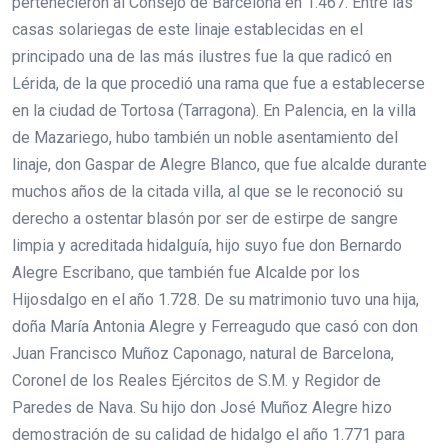
pertenecieron al Consejo de Barcelona en 1.467. Entre las
casas solariegas de este linaje establecidas en el
principado una de las más ilustres fue la que radicó en
Lérida, de la que procedió una rama que fue a establecerse
en la ciudad de Tortosa (Tarragona). En Palencia, en la villa
de Mazariego, hubo también un noble asentamiento del
linaje, don Gaspar de Alegre Blanco, que fue alcalde durante
muchos años de la citada villa, al que se le reconoció su
derecho a ostentar blasón por ser de estirpe de sangre
limpia y acreditada hidalguía, hijo suyo fue don Bernardo
Alegre Escribano, que también fue Alcalde por los
Hijosdalgo en el año 1.728. De su matrimonio tuvo una hija,
doña María Antonia Alegre y Ferreagudo que casó con don
Juan Francisco Muñoz Caponago, natural de Barcelona,
Coronel de los Reales Ejércitos de S.M. y Regidor de
Paredes de Nava. Su hijo don José Muñoz Alegre hizo
demostración de su calidad de hidalgo el año 1.771 para